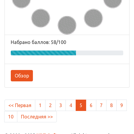
Набрано баллов: 58/100
Обзор
<< Первая
1
2
3
4
5
6
7
8
9
10
Последняя >>