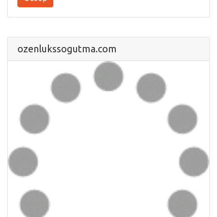
ozenlukssogutma.com