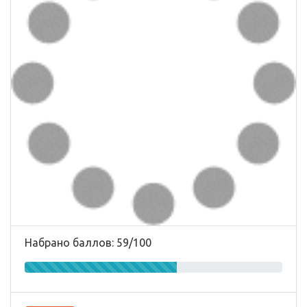
Набрано баллов: 59/100