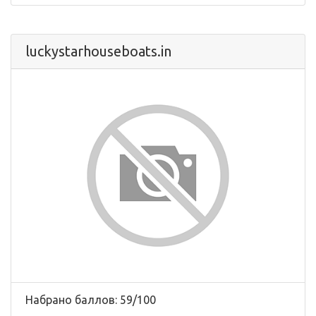
luckystarhouseboats.in
Набрано баллов: 59/100