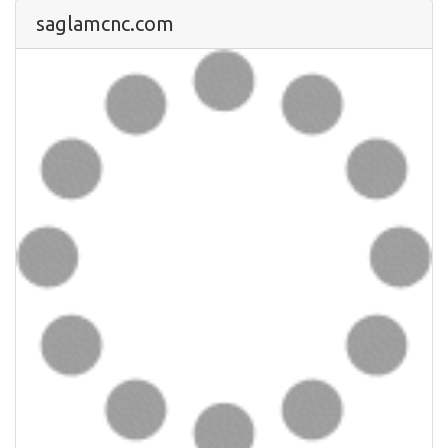
saglamcnc.com