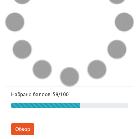
Набрано баллов: 59/100
Обзор