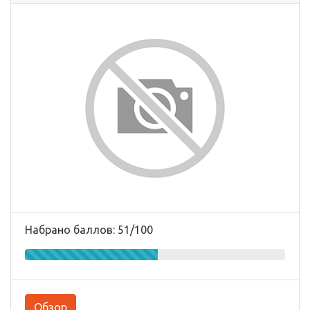
Набрано баллов: 51/100
Обзор