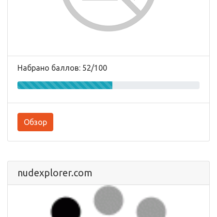
Набрано баллов: 52/100
Обзор
nudexplorer.com