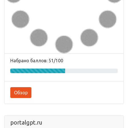
Набрано баллов: 51/100
Обзор
portalgpt.ru