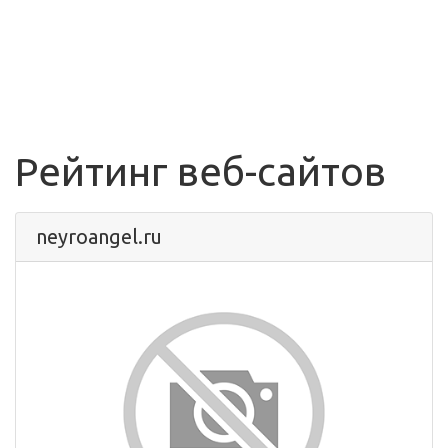
Рейтинг веб-сайтов
neyroangel.ru