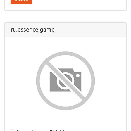
ru.essence.game