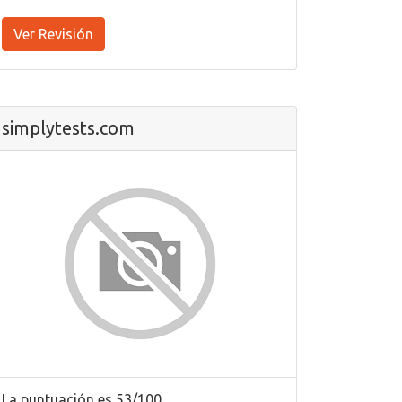
Ver Revisión
simplytests.com
La puntuación es 53/100