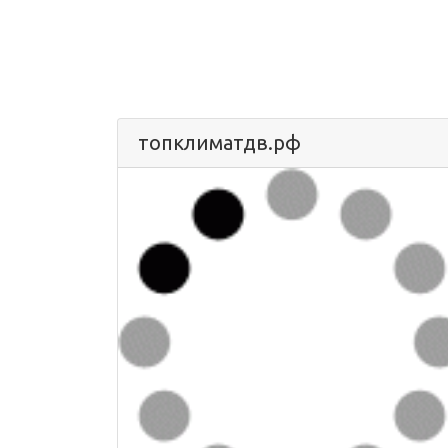
топклиматдв.рф