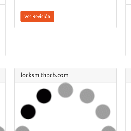
Ver Revisión
locksmithpcb.com