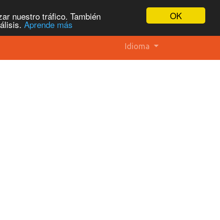
OK
ar nuestro tráfico. También
álisis.
Aprende más
Idioma