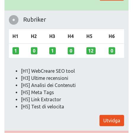
Rubriker
H1
H2
H3
H4
H5
H6
1
0
1
0
12
0
[H1] WebCreare SEO tool
[H3] Ultime recensioni
[H5] Analisi dei Contenuti
[H5] Meta Tags
[H5] Link Extractor
[H5] Test di velocita
Utvidga