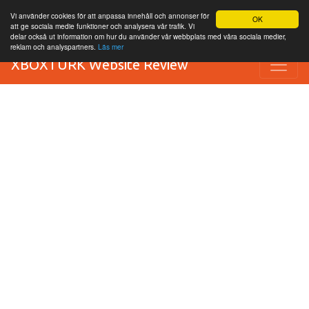
Vi använder cookies för att anpassa innehåll och annonser för
OK
att ge sociala medie funktioner och analysera vår trafik. Vi
delar också ut information om hur du använder vår webbplats med våra sociala medier,
reklam och analyspartners.
Läs mer
XBOXTURK Website Review