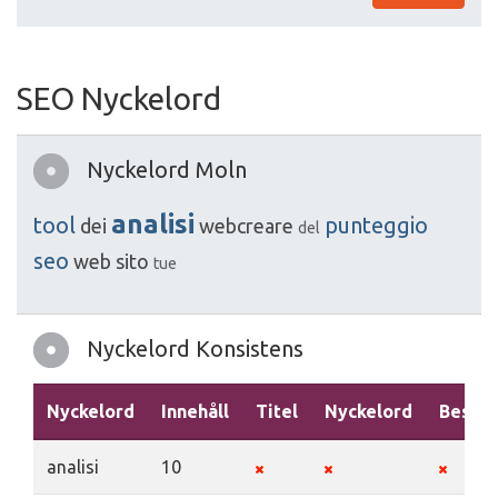
SEO Nyckelord
Nyckelord Moln
analisi
tool
punteggio
dei
webcreare
del
seo
web
sito
tue
Nyckelord Konsistens
Nyckelord
Innehåll
Titel
Nyckelord
Beskri
analisi
10