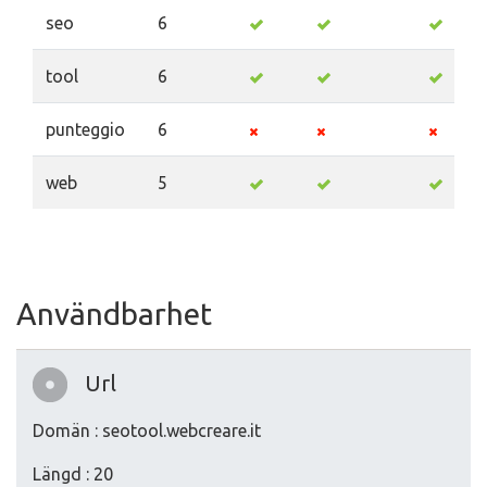
seo
6
tool
6
punteggio
6
web
5
Användbarhet
Url
Domän : seotool.webcreare.it
Längd : 20