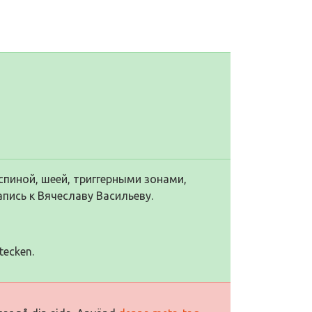
спиной, шеей, триггерными зонами,
пись к Вячеславу Васильеву.
tecken.