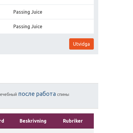
Passing Juice
Passing Juice
Utvidga
после
работа
ечебный
спины
rd
Beskrivning
Rubriker