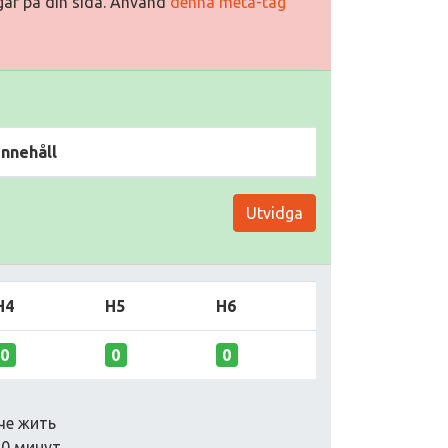
ggar på din sida. Använd
denna meta-tag
Innehåll
Utvidga
H4
H5
H6
0
0
0
че жить
30 минут