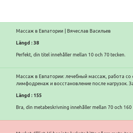
Массаж в Евпатории | Вячеслав Васильев
Längd : 38
Perfekt, din titel innehåller mellan 10 och 70 tecken.
Массаж в Евпатории: лечебный массаж, работа со 
лимфодренаж и восстановление после нагрузок. За
Längd : 155
Bra, din metabeskrivning innehåller mellan 70 och 160 