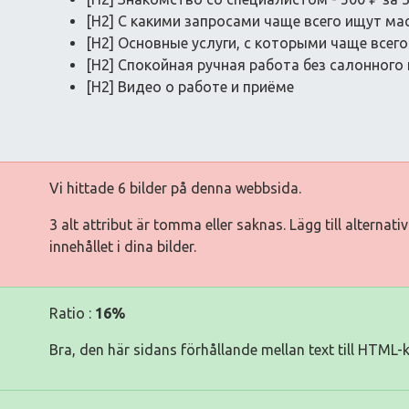
[H2] С какими запросами чаще всего ищут ма
[H2] Основные услуги, с которыми чаще всег
[H2] Спокойная ручная работа без салонного
[H2] Видео о работе и приёме
Vi hittade 6 bilder på denna webbsida.
3 alt attribut är tomma eller saknas. Lägg till alternat
innehållet i dina bilder.
Ratio :
16%
Bra, den här sidans förhållande mellan text till HTML-