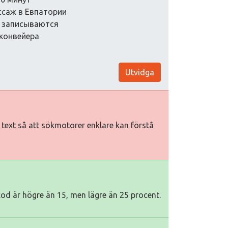
ссаж в Евпатории
о записываются
 конвейера
Utvidga
iv text så att sökmotorer enklare kan förstå
kod är högre än 15, men lägre än 25 procent.