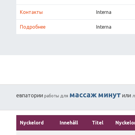
Контакты
Interna
Подробнее
Interna
массаж
минут
евпатории
или
работы
для
л
Nyckelord
Innehåll
Titel
Nyckelo