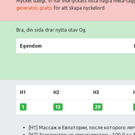
Mycket dåligt. Vi har inte lyckats hitta några meta-ta
generator, gratis
för att skapa nyckelord.
Bra, din sida drar nytta utav Og.
Egendom
H1
H2
H3
1
13
29
[H1] Массаж в Евпатории, после которого лег
[H2] Знакомство со специалистом - 500 ₽ за 