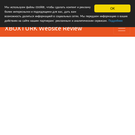
Мы используем файлы cookie, чтобы сделать контент и рекламу
OK
более интересными и подходящими для вас, дать вам
возможность делиться информацией в социальных сетях. Мы передаем информацию о ваших
действиях на сайте нашим партнерам: рекламным и аналитическим сервисам.
Подробнее
XBOXTURK Website Review