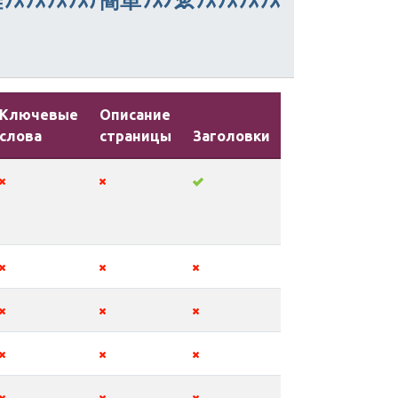
ｿｽｿｽｿｽｿｽﾅ簡単ｿｽﾉゑｿｽｿｽｿｽｿｽ
Ключевые
Описание
слова
страницы
Заголовки