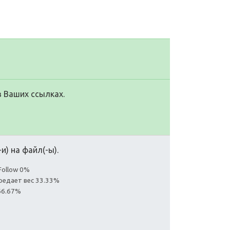
в Ваших ссылках.
и) на файл(-ы).
Follow 0%
редает вес 33.33%
66.67%