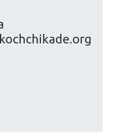
а
kochchikade.org