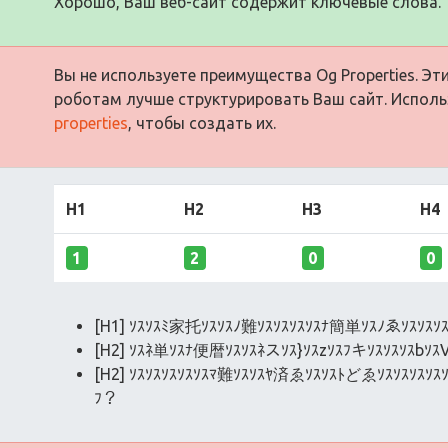
Хорошо, Ваш веб-сайт содержит ключевые слова.
Вы не используете преимущества Og Properties. Э
роботам лучше структурировать Ваш сайт. Испол
properties
, чтобы создать их.
H1
H2
H3
H4
1
2
0
0
[H1] ｿｽｿｽﾐ家托ｿｽｿｽﾉ難ｿｽｿｽｿｽｿｽﾅ簡単ｿｽﾉゑｿｽｿｽｿ
[H2] ｿｽﾈ単ｿｽﾅ便暦ｿｽｿｽﾈスｿｽ}ｿｽzｿｽﾌキｿｽｿｽｿｽbｿｽ
[H2] ｿｽｿｽｿｽｿｽｿｽﾏ難ｿｽｿｽﾔ済ゑｿｽｿｽﾄどゑｿｽｿｽｿｽｿ
ﾌ？