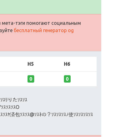
ти мета-тэги помогают социальным
ьзуйте
бесплатный генератор og
H5
H6
0
0
ｽｿｽﾘりたｿｽｿｽ
VｿｽｿｽｿｽO
ｽｿｽｿｽﾔ済包ｿｽｿｽ@ｿｽﾈの？ｿｽｿｽｿｽﾉ使ｿｽｿｽｿｽｿｽ