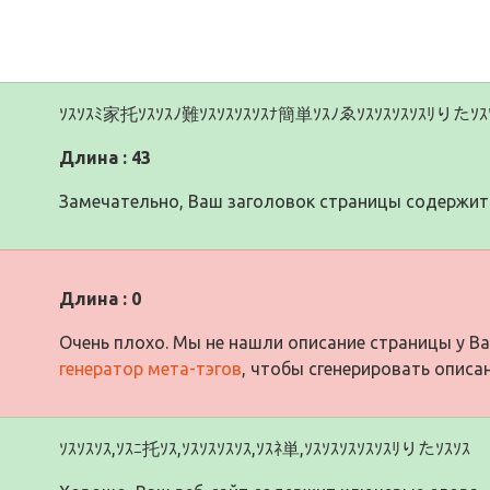
ｿｽｿｽﾐ家托ｿｽｿｽﾉ難ｿｽｿｽｿｽｿｽﾅ簡単ｿｽﾉゑｿｽｿｽｿｽｿｽﾘりたｿｽ
Длина : 43
Замечательно, Ваш заголовок страницы содержит 
Длина : 0
Очень плохо. Мы не нашли описание страницы у Ва
генератор мета-тэгов
, чтобы сгенерировать описа
ｿｽｿｽｿｽ,ｿｽﾆ托ｿｽ,ｿｽｿｽｿｽｿｽ,ｿｽﾈ単,ｿｽｿｽｿｽｿｽｿｽﾘりたｿｽｿｽ