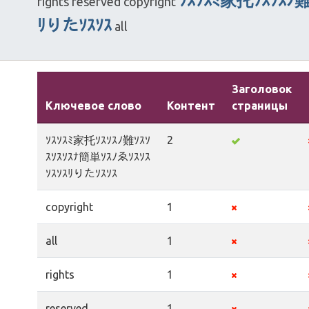
ｿｽｿｽﾐ家托ｿｽｿｽﾉ難
rights
reserved
copyright
ﾘりたｿｽｿｽ
all
Заголовок
Ключевое слово
Контент
страницы
ｿｽｿｽﾐ家托ｿｽｿｽﾉ難ｿｽｿ
2
ｽｿｽｿｽﾅ簡単ｿｽﾉゑｿｽｿｽ
ｿｽｿｽﾘりたｿｽｿｽ
copyright
1
all
1
rights
1
reserved
1