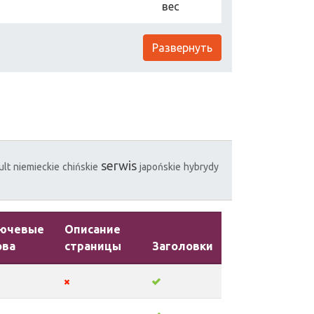
вес
Развернуть
serwis
ult
niemieckie
chińskie
japońskie
hybrydy
ючевые
Описание
ова
страницы
Заголовки