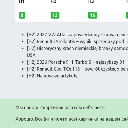
H1
H2
H3
0
12
16
[H2] 2027 VW Atlas zapowiedziany – nowa gene
[H2] Renault i Stellantis – wyniki sprzedaży pod l
[H2] Historyczny krach niemieckiej branży samo
USA
[H2] 2026 Porsche 911 Turbo S – najszybszy 911 
[H2] Renault Clio TCe 115 – powrót czystego be
[H2] Najnowsze artykuły
Мы нашли 2 картинок на этом веб-сайте.
Хорошо. Все (или почти все) картинки на вашем сай