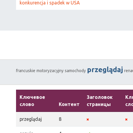
konkurencja i spadek w USA
przeglądaj
francuskie
motoryzacyjny
samochody
rena
Ключевое
Заголовок
Кл
слово
Контент
страницы
сл
przeglądaj
8