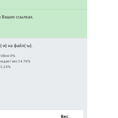
в Ваших ссылках.
-и) на файл(-ы).
Follow 0%
редает вес 54.76%
45.24%
Вес