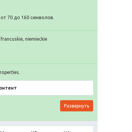
от 70 до 160 символов.
francuskie, niemieckie
operties.
онтент
Развернуть