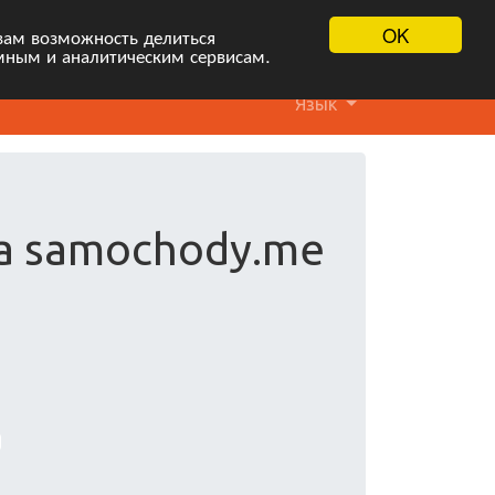
OK
вам возможность делиться
мным и аналитическим сервисам.
Язык
а samochody.me