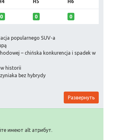
H4
H5
H6
0
0
0
racja popularnego SUV-a
upą
chodowej – chińska konkurencja i spadek w
w historii
nzyniaka bez hybrydy
Развернуть
те имеют alt атрибут.