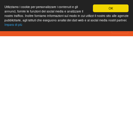
Utilizziamo i cookie per personalizzare i contenuti e gli
OK
annunci, fornire le funzioni dei social media e analizzare il
nostro traffico. Inoltre forniamo informazioni sul modo in cui utilizzi il nostro sito alle agenzie
pubblicitarie, agli istituti che eseguono analisi dei dati web e ai social media nostri partner.
Impara di più
XBOXTURK Website Review