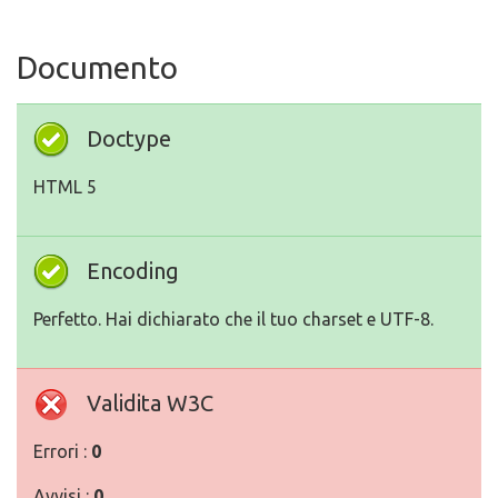
Documento
Doctype
HTML 5
Encoding
Perfetto. Hai dichiarato che il tuo charset e UTF-8.
Validita W3C
Errori :
0
Avvisi :
0