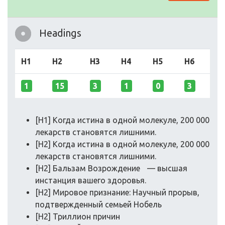
Headings
H1
H2
H3
H4
H5
H6
1
15
3
1
0
3
[H1] Когда истина в одной молекуле, 200 000
лекарств становятся лишними.
[H2] Когда истина в одной молекуле, 200 000
лекарств становятся лишними.
[H2] Бальзам Возрождение — высшая
инстанция вашего здоровья.
[H2] Мировое признание: Научный прорыв,
подтвержденный семьей Нобель
[H2] Триллион причин