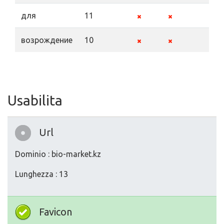
для
11
возрождение
10
Usabilita
Url
Dominio : bio-market.kz
Lunghezza : 13
Favicon