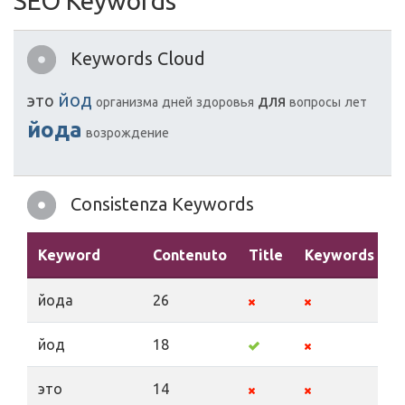
SEO Keywords
Keywords Cloud
йод
это
для
организма
дней
здоровья
вопросы
лет
йода
возрождение
Consistenza Keywords
Keyword
Contenuto
Title
Keywords
D
йода
26
йод
18
это
14