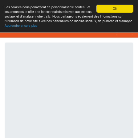
Les cookies nous permettent de personnaliser le contenu et
OK
les annonces, d'offrir des fonctionnalités relatives aux médias
sociaux et d'analyser notre trafic. Nous partageons également des informations sur
l'utilisation de notre site avec nos partenaires de médias sociaux, de publicité et d'analyse.
Apprendre encore plus
XBOXTURK Website Review