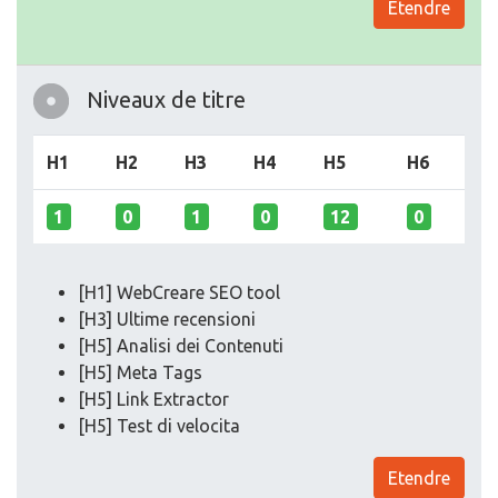
Etendre
Niveaux de titre
H1
H2
H3
H4
H5
H6
1
0
1
0
12
0
[H1] WebCreare SEO tool
[H3] Ultime recensioni
[H5] Analisi dei Contenuti
[H5] Meta Tags
[H5] Link Extractor
[H5] Test di velocita
Etendre