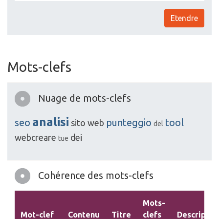
Etendre
Mots-clefs
Nuage de mots-clefs
analisi
seo
punteggio
tool
sito
web
del
webcreare
dei
tue
Cohérence des mots-clefs
Mots-
Mot-clef
Contenu
Titre
clefs
Descriptio