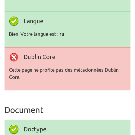
Dublin Core
Cette page ne profite pas des métadonnées Dublin
Core.
Document
Doctype
HTML 5
Encodage