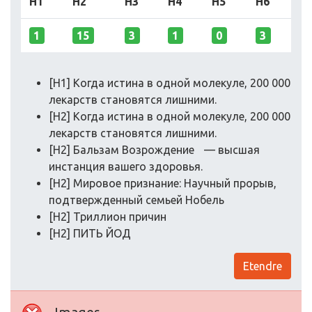
[H1] Когда истина в одной молекуле, 200 000
лекарств становятся лишними.
[H2] Когда истина в одной молекуле, 200 000
лекарств становятся лишними.
[H2] Бальзам Возрождение — высшая
инстанция вашего здоровья.
[H2] Мировое признание: Научный прорыв,
подтвержденный семьей Нобель
[H2] Триллион причин
[H2] ПИТЬ ЙОД
Etendre
Images
Nous avons trouvé 65 image(s) sur cette page Web.
63 attribut(s) alt sont vides ou manquants. Ajouter
un texte alternatif permet aux moteurs de recherche