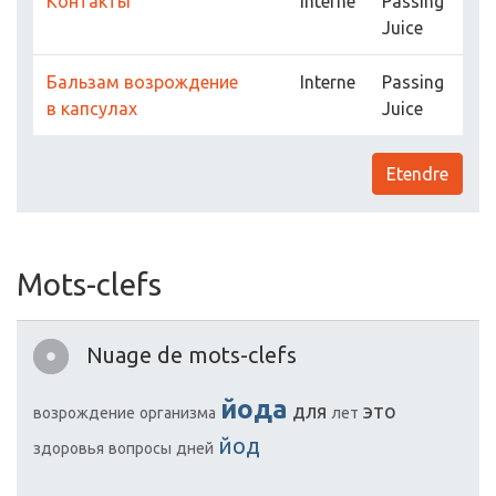
Etendre
Mots-clefs
Nuage de mots-clefs
йода
для
это
возрождение
организма
лет
йод
здоровья
вопросы
дней
Cohérence des mots-clefs
Mots-