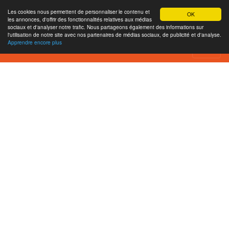
Les cookies nous permettent de personnaliser le contenu et
OK
les annonces, d'offrir des fonctionnalités relatives aux médias
sociaux et d'analyser notre trafic. Nous partageons également des informations sur
l'utilisation de notre site avec nos partenaires de médias sociaux, de publicité et d'analyse.
Apprendre encore plus
XBOXTURK Website Review