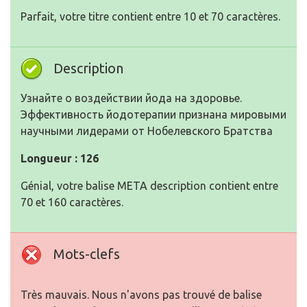
Узнайте о воздействии йода на здоровье.
Эффективность йодотерапии признана мировыми
научными лидерами от Нобелевского Братства
Longueur : 126
Génial, votre balise META description contient entre
70 et 160 caractères.
Mots-clefs
Très mauvais. Nous n'avons pas trouvé de balise
META keywords sur votre page. Utilisez
ce générateur
gratuit de balises META en ligne
pour créer des mots-
clés.