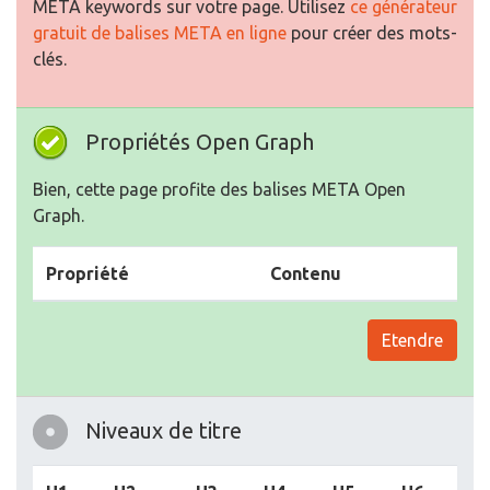
Propriétés Open Graph
Bien, cette page profite des balises META Open
Graph.
Propriété
Contenu
Etendre
Niveaux de titre
H1
H2
H3
H4
H5
H6
1
15
3
1
0
3