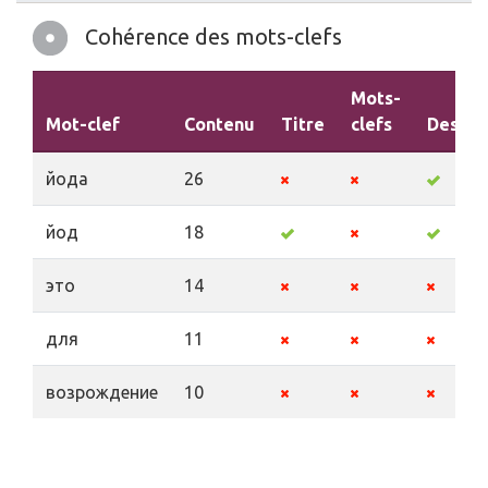
Mot-clef
Contenu
Titre
clefs
Descri
йода
26
йод
18
это
14
для
11
возрождение
10
Ergonomie
Url