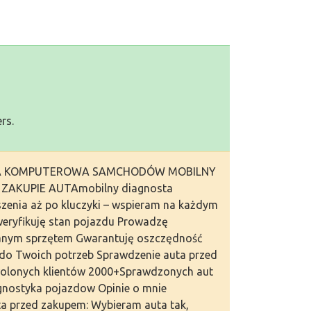
rs.
TYKA KOMPUTEROWA SAMCHODÓW MOBILNY
AKUPIE AUTAmobilny diagnosta
enia aż po kluczyki – wspieram na każdym
weryfikuję stan pojazdu Prowadzę
nym sprzętem Gwarantuję oszczędność
do Twoich potrzeb Sprawdzenie auta przed
olonych klientów 2000+Sprawdzonych aut
agnostyka pojazdow Opinie o mnie
a przed zakupem: Wybieram auta tak,