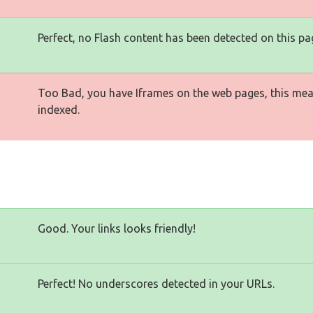
Perfect, no Flash content has been detected on this pa
Too Bad, you have Iframes on the web pages, this mea
indexed.
Good. Your links looks friendly!
Perfect! No underscores detected in your URLs.