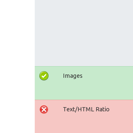
Images
Text/HTML Ratio