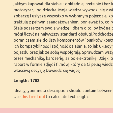
jakbym kupował dla siebie - dokładnie, rzetelnie i b
motoryzacji od dziecka. Moja wiedza wywodzi się z wi
zobaczę i usłyszę wszystko w wybranym pojeździe, kt
traktuję z pełnym zaangażowaniem, ponieważ to, co ro
Stale poszerzam swoją wiedzę i dbam o to, by być na 
mógł liczyć na najwyższy standard obsługi.Podchodz
ograniczam się do listy komponentów "punktów kontr
ich kompatybilność i spójność działania, to jak układ
pojazdu oraz jak ze sobą współgrają. Sprawdzam wsz
przez mechanikę, karoserię, aż po elektronikę. Dzięk
raport w formie zdjęć i filmów, który da Ci pełną wied
właściwą decyzję Dowiedz się więcej
Length : 1782
Ideally, your meta description should contain between
Use
this free tool
to calculate text length.