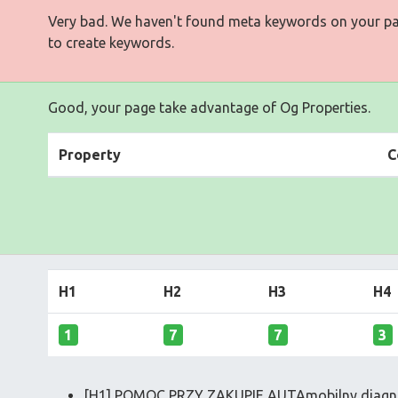
Very bad. We haven't found meta keywords on your p
to create keywords.
Good, your page take advantage of Og Properties.
Property
C
H1
H2
H3
H4
1
7
7
3
[H1] POMOC PRZY ZAKUPIE AUTAmobilny diagn