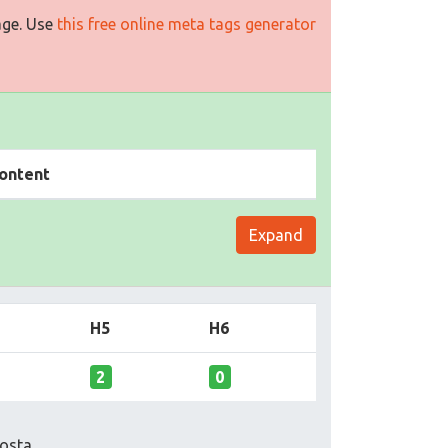
age. Use
this free online meta tags generator
ontent
Expand
H5
H6
2
0
osta