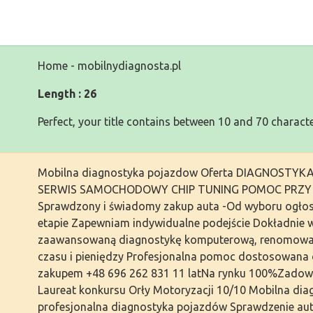
Home - mobilnydiagnosta.pl
Length : 26
Perfect, your title contains between 10 and 70 characte
Mobilna diagnostyka pojazdow Oferta DIAGNOS
SERWIS SAMOCHODOWY CHIP TUNING POMOC PRZY Z
Sprawdzony i świadomy zakup auta -Od wyboru ogłosz
etapie Zapewniam indywidualne podejście Dokładnie 
zaawansowaną diagnostykę komputerową, renomowa
czasu i pieniędzy Profesjonalna pomoc dostosowana 
zakupem +48 696 262 831 11 latNa rynku 100%Zadow
Laureat konkursu Orły Motoryzacji 10/10 Mobilna di
profesjonalna diagnostyka pojazdów Sprawdzenie aut