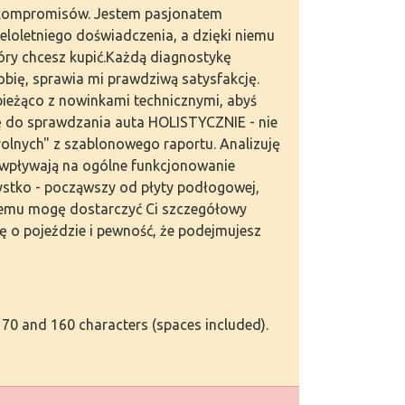
ez kompromisów. Jestem pasjonatem
eloletniego doświadczenia, a dzięki niemu
óry chcesz kupić.Każdą diagnostykę
bię, sprawia mi prawdziwą satysfakcję.
bieżąco z nowinkami technicznymi, abyś
ę do sprawdzania auta HOLISTYCZNIE - nie
olnych" z szablonowego raportu. Analizuję
y wpływają na ogólne funkcjonowanie
ystko - począwszy od płyty podłogowej,
i temu mogę dostarczyć Ci szczegółowy
zę o pojeździe i pewność, że podejmujesz
 70 and 160 characters (spaces included).