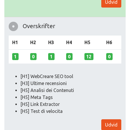
Udvid
Overskrifter
H1
H2
H3
H4
H5
H6
1
0
1
0
12
0
[H1] WebCreare SEO tool
[H3] Ultime recensioni
[H5] Analisi dei Contenuti
[H5] Meta Tags
[H5] Link Extractor
[H5] Test di velocita
Udvid