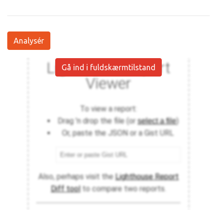
Analysér
Gå ind i fuldskærmtilstand