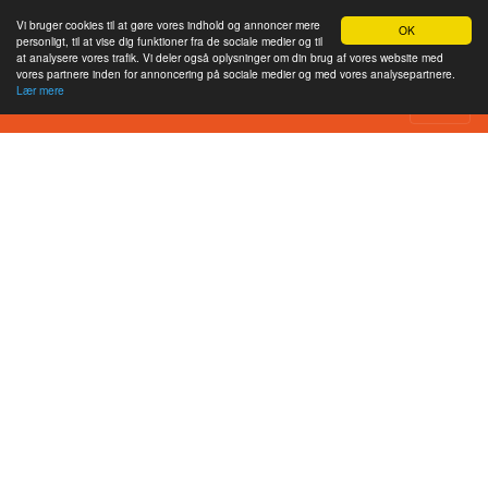
Vi bruger cookies til at gøre vores indhold og annoncer mere
OK
personligt, til at vise dig funktioner fra de sociale medier og til
at analysere vores trafik. Vi deler også oplysninger om din brug af vores website med
vores partnere inden for annoncering på sociale medier og med vores analysepartnere.
Lær mere
XBOXTURK Website Review