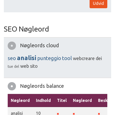
Udvid
SEO Nøgleord
Nøgleords cloud
analisi
seo
punteggio
tool
webcreare
dei
web
sito
tue
del
Nøgleords balance
Nøgleord
Indhold
Titel
Nøgleord
Beskriv
analisi
10